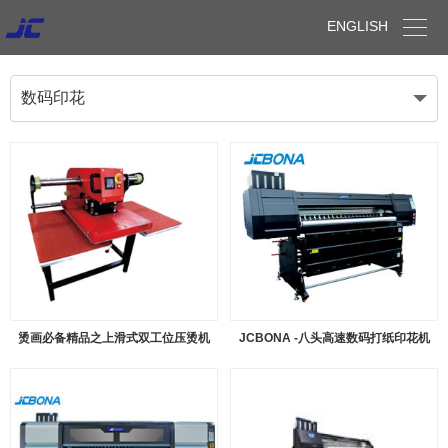

ENGLISH
数码印花
烫画必备精品之上滑式双工位压烫机
JCBONA -八头高速数码打纸印花机